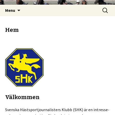
Skip
Search
Menu
to
for:
content
Hem
Välkommen
Svenska Hästsportjournalisters Klubb (SHK) är en intresse-