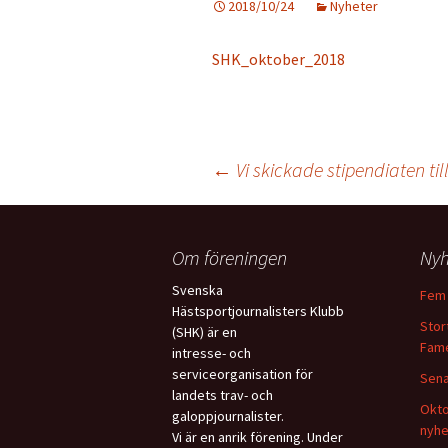
2018/10/24
Nyheter
SHK_oktober_2018
Post
←
Vi skickade stipendiaten til
navigation
Om föreningen
Nyh
Svenska
Fem 
Hästsportjournalisters Klubb
Stort
(SHK) är en
Fame
intresse- och
serviceorganisation för
Sena
landets trav- och
Okto
galoppjournalister.
nyhe
Vi är en anrik förening. Under