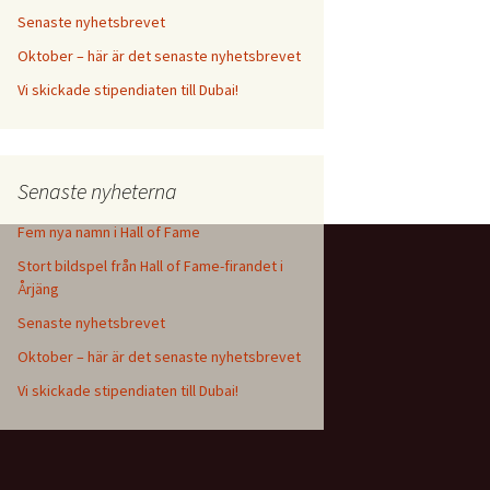
Senaste nyhetsbrevet
Oktober – här är det senaste nyhetsbrevet
Vi skickade stipendiaten till Dubai!
Senaste nyheterna
Fem nya namn i Hall of Fame
Stort bildspel från Hall of Fame-firandet i
Årjäng
Senaste nyhetsbrevet
Oktober – här är det senaste nyhetsbrevet
Vi skickade stipendiaten till Dubai!