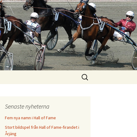
Search
for:
Senaste nyheterna
Fem nya namn i Hall of Fame
Stort bildspel från Hall of Fame-firandet i
Årjäng