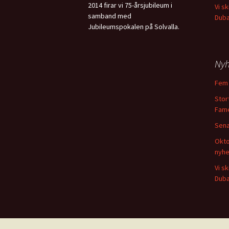
2014 firar vi 75-årsjubileum i
Vi s
samband med
Duba
Jubileumspokalen på Solvalla.
Nyh
Fem 
Stort
Fame
Sena
Okto
nyhe
Vi s
Duba