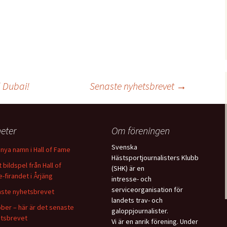
l Dubai!
Senaste nyhetsbrevet
→
eter
Om föreningen
Svenska
nya namn i Hall of Fame
Hästsportjournalisters Klubb
 bildspel från Hall of
(SHK) är en
-firandet i Årjäng
intresse- och
serviceorganisation för
ste nyhetsbrevet
landets trav- och
ber – här är det senaste
galoppjournalister.
tsbrevet
Vi är en anrik förening. Under