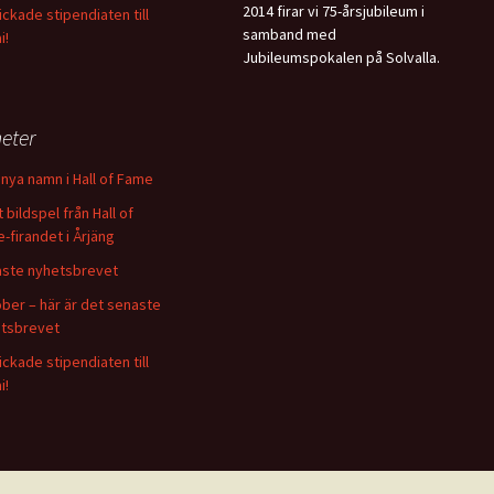
2014 firar vi 75-årsjubileum i
kickade stipendiaten till
samband med
i!
Jubileumspokalen på Solvalla.
eter
nya namn i Hall of Fame
 bildspel från Hall of
-firandet i Årjäng
ste nyhetsbrevet
ber – här är det senaste
tsbrevet
kickade stipendiaten till
i!