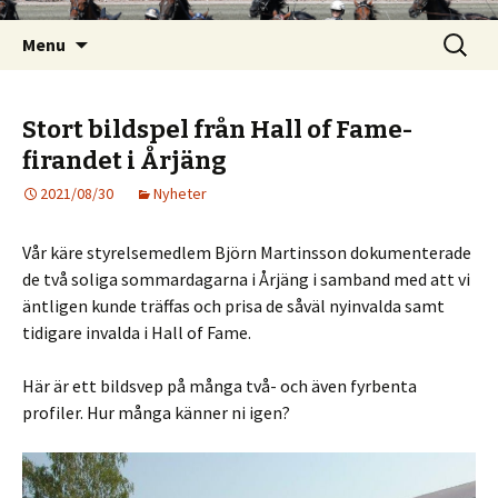
Skip
Search
Menu
to
for:
content
Stort bildspel från Hall of Fame-
firandet i Årjäng
2021/08/30
Nyheter
Vår käre styrelsemedlem Björn Martinsson dokumenterade
de två soliga sommardagarna i Årjäng i samband med att vi
äntligen kunde träffas och prisa de såväl nyinvalda samt
tidigare invalda i Hall of Fame.
Här är ett bildsvep på många två- och även fyrbenta
profiler. Hur många känner ni igen?